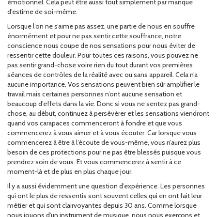
émotionnel. Cela peut être aussi tout simplement par manque
d’estime de soi-même.
Lorsque l’on ne s’aime pas assez, une partie de nous en souffre
énormément et pour ne pas sentir cette souffrance, notre
conscience nous coupe de nos sensations pour nous éviter de
ressentir cette douleur. Pour toutes ces raisons, vous pouvez ne
pas sentir grand-chose voire rien du tout durant vos premières
séances de contrôles de la réalité avec ou sans appareil. Cela n’a
aucune importance. Vos sensations peuvent bien sûr amplifier le
travail mais certaines personnes n’ont aucune sensation et
beaucoup d’effets dans la vie. Donc si vous ne sentez pas grand-
chose, au début, continuez à persévérer et les sensations viendront
quand vos carapaces commenceront à fondre et que vous
commencerez à vous aimer et à vous écouter. Car lorsque vous
commencerez à être à l’écoute de vous-même, vous n’aurez plus
besoin de ces protections pour ne pas être blessés puisque vous
prendrez soin de vous. Et vous commencerez à sentir à ce
moment-là et de plus en plus chaque jour.
Il y a aussi évidemment une question d’expérience. Les personnes
qui ont le plus de ressentis sont souvent celles qui en ont fait leur
métier et qui sont clairvoyantes depuis 30 ans. Comme lorsque
nous jouons d’un instrument de musique, nous nous exerçons et