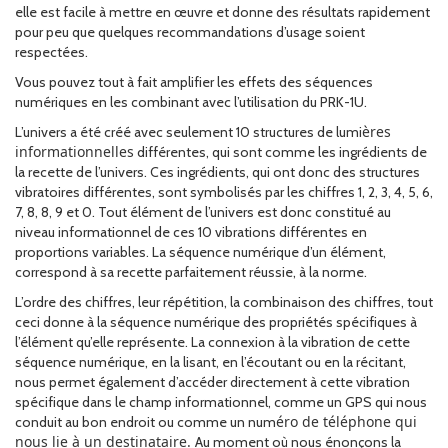
elle est facile à mettre en œuvre et donne des résultats rapidement
pour peu que quelques recommandations d’usage soient
respectées.
Vous pouvez tout à fait amplifier les effets des séquences
numériques en les combinant avec l’utilisation du PRK-1U.
ères
L’univers a été créé avec seulement 10 structures de lumi
informationnelles
différentes, qui sont comme les ingrédients de
la recette de l’univers. Ces ingrédients, qui ont donc des structures
vibratoires différentes, sont symbolisés par les chiffres 1, 2, 3, 4, 5, 6,
7, 8, 8, 9 et 0. Tout élément de l’univers est donc constitué au
niveau informationnel de ces 10 vibrations différentes en
proportions variables. La séquence numérique d’un élément,
correspond à sa recette parfaitement réussie, à la norme.
L’ordre des chiffres, leur répétition, la combinaison des chiffres, tout
ceci donne à la séquence numérique des propriétés spécifiques à
l’élément qu’elle représente. La connexion à la vibration de cette
séquence numérique, en la lisant, en l’écoutant ou en la récitant,
nous permet également d’accéder directement à cette vibration
spécifique dans le champ informationnel, comme un GPS qui nous
éro de téléphone qui
conduit au bon endroit ou comme un num
nous lie à un destinataire.
Au moment où nous énonçons la