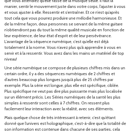
que vous attendiez qu’elle fasse de la musique seule. Il faut la
manier, sentir le mouvement juste dans votre corps, l’ajuster à vous
et vous ajuster à elle. Ressentir et s’entraîner. Et ce n’est qu’après
tout cela que vous pourrez produire une mélodie harmonieuse. Et
de la même façon, deux personnes se servant de la même guitare
n’obtiendront pas du tout la même qualité musicale en fonction de
leur expérience, de leur état d’esprit et de leur persévérance.
L’avantage de la séquence numérique, c’est qu’elle est déjà
totalement à la norme. Vous n’avez plus qu’à apprendre à vous en
servir et à la ressentir. Vous avez dans les mains un matériel de top
niveau!
Une série numérique se compose de plusieurs chiffres mis dans un
certain ordre, il y a des séquences numériques de 2 chiffres et
d’autres beaucoup plus longues jusqu’à plus de 25 chiffres par
exemple. Plus la série est longue, plus elle est spécifique, ciblée.
Plus spécifique ne veut pas dire plus puissante mais plus localisée
sur un élément précis. Les Séries numériques de la santé les plus
simples à ressentir sont celles à 7 chiffres. On ressent plus
facilement leur interaction avec la réalité, avec ses éléments.
Mais quelque chose de très intéressant à retenir, c’est qu’étant
donné que l’univers est holographique, c’est-à-dire que la totalité de
son information est contenue dans chacune de ses parties, cela