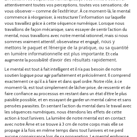
attentivement toutes vos perceptions, toutes vos sensations; de
térieur
vous observer – comme de l’ex
. À ce moment-là, le mental
commence à réorganiser, à restructurer l’information sur laquelle
vous travaillez grâce à cette séquence numérique. Lorsque nous
travaillons de façon mécanique, sans essayer de sentir l’action du
mental, nous travaillons avec notre mental rationnel; mais si nous
é, nous y
sommes vraiment attentif, observateur et engag
mettons le paquet et l’énergie de la pratique, ou sa quantité
en lumière informationnelle est plus importante
. Et cela
é d’avoir des résultats rapidement.
augmente la possibilit
Le mental est tout à fait intelligent et il n’a pas besoin de notre
soutien logique pour agir parfaitement et précisément. Il comprend
exactement ce qu’il a à faire et dans quel ordre. Notre rôle, à ce
moment-là, est tout simplement de lâcher prise, de ressentir et de
faire confiance au processus en restant dans un état d’être le plus
paisible possible, et en essayant de garder un mental calme et sans
pensées parasites. En sentant l’action du mental dans le travail avec
les séquences numériques, nous étendons les effets de cette
action à tout l’univers. La lumière de notre mental est en contact
avec notre Âme et se trouve à 3 cm de notre corps mais elle se
propage à la fois en même temps dans tout l’univers et ne perd
aucune connaissance lors de sa propagation. Le mental embrasse