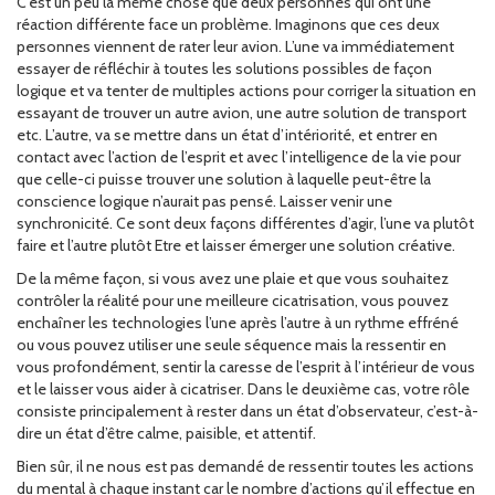
C’est un peu la même chose que deux personnes qui ont une
réaction différente face un problème. Imaginons que ces deux
personnes viennent de rater leur avion. L’une va immédiatement
essayer de réfléchir à toutes les solutions possibles de façon
logique et va tenter de multiples actions pour corriger la situation en
essayant de trouver un autre avion, une autre solution de transport
etc. L’autre, va se mettre dans un état d’intériorité, et entrer en
contact avec l’action de l’esprit et avec l’intelligence de la vie pour
que celle-ci puisse trouver une solution à laquelle peut-être la
conscience logique n’aurait pas pensé. Laisser venir une
synchronicité. Ce sont deux façons différentes d’agir, l’une va plutôt
faire et l’autre plutôt Etre et laisser émerger une solution créative.
De la même façon, si vous avez une plaie et que vous souhaitez
contrôler la réalité pour une meilleure cicatrisation, vous pouvez
enchaîner les technologies l’une après l’autre à un rythme effréné
ou vous pouvez utiliser une seule séquence mais la ressentir en
vous profondément, sentir la caresse de l’esprit à l’intérieur de vous
et le laisser vous aider à cicatriser. Dans le deuxième cas, votre rôle
consiste principalement à rester dans un état d’observateur, c’est-à-
dire un état d’être calme, paisible, et attentif.
Bien sûr, il ne nous est pas demandé de ressentir toutes les actions
du mental à chaque instant car le nombre d’actions qu’il effectue en