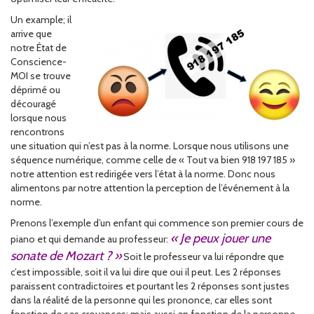
Un e
xample; il
arrive que
notre État de
Conscience-
MOI se trouve
déprimé ou
découragé
lorsque nous
rencontrons
une situation qui n’est pas à la norme. Lorsque nous utilisons une
séquence numérique, comme celle de « Tout va bien 918 197 185 »
notre attention est redirigée vers l’état à la norme. Donc nous
alimentons par notre attention la perception de l’événement à la
norme.
Prenons l’exemple d’un enfant qui commence son premier cours de
« Je peux jouer une
piano et qui demande au professeur:
sonate de Mozart ? »
Soit le professeur va lui répondre que
c’est impossible, soit il va lui dire que oui il peut. Les 2 réponses
paraissent contradictoires et pourtant les 2 réponses sont justes
dans la réalité de la personne qui les prononce, car elles sont