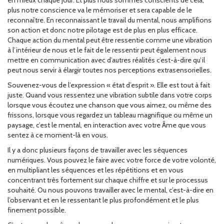
en mieux chaque jour. Et plus nous sommes conscients de cela,
plus notre conscience va le mémoriser et sera capable de le
reconnaître. En reconnaissant le travail du mental, nous amplifions
son action et donc notre pilotage est de plus en plus efficace.
Chaque action du mental peut être ressentie comme une vibration
à l’intérieur de nous et le fait de le ressentir peut également nous
mettre en communication avec d’autres réalités c’est-à-dire qu’il
peut nous servir à élargir toutes nos perceptions extrasensorielles.
Souvenez-vous de l’expression « état d’esprit ». Elle est tout à fait
juste. Quand vous ressentez une vibration subtile dans votre corps
lorsque vous écoutez une chanson que vous aimez, ou même des
frissons, lorsque vous regardez un tableau magnifique ou même un
paysage, c’est le mental, en interaction avec votre Âme que vous
sentez à ce moment-là en vous.
Il y a donc plusieurs façons de travailler avec les séquences
numériques. Vous pouvez le faire avec votre force de votre volonté,
en multipliant les séquences et les répétitions et en vous
concentrant très fortement sur chaque chiffre et sur le processus
souhaité. Ou nous pouvons travailler avec le mental, c’est-à-dire en
l’observant et en le ressentant le plus profondément et le plus
finement possible.