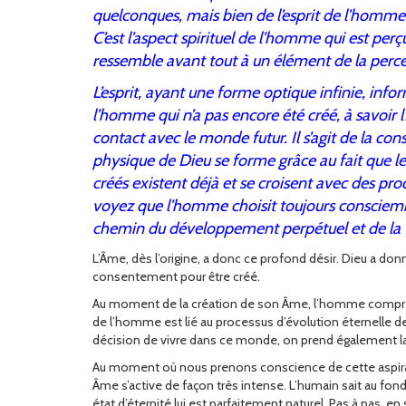
quelconques, mais bien de l’esprit de l’homme 
C’est l’aspect spirituel de l’homme qui est perç
ressemble avant tout à un élément de la percep
L’esprit, ayant une forme optique infinie, info
l’homme qui n’a pas encore été créé, à savoir l
contact avec le monde futur. Il s’agit de la con
physique de Dieu se forme grâce au fait que le
créés existent déjà et se croisent avec des pr
voyez que l’homme choisit toujours consciemm
chemin du développement perpétuel et de la vi
L’Âme, dès l’origine, a donc ce profond désir. Dieu a do
consentement pour être créé.
Au moment de la création de son Âme, l’homme comprend
de l’homme est lié au processus d’évolution éternelle de 
décision de vivre dans ce monde, on prend également la 
Au moment où nous prenons conscience de cette aspirati
Âme s’active de façon très intense. L’humain sait au fond 
état d’éternité lui est parfaitement naturel. Pas à pas,