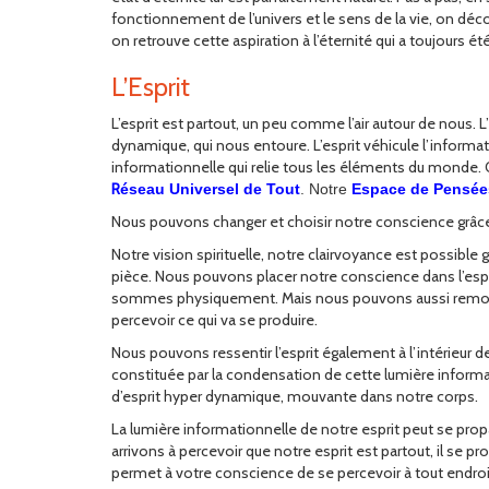
fonctionnement de l’univers et le sens de la vie, on déc
on retrouve cette aspiration à l’éternité qui a toujours été
L’Esprit
L’esprit est partout, un peu comme l’air autour de nous. L
dynamique, qui nous entoure. L’esprit véhicule l’informati
informationnelle qui relie tous les éléments du monde. O
R
éseau Universel de Tout
. Notre
Espace de Pensée
Nous pouvons changer et choisir notre conscience grâce à 
Notre vision spirituelle, notre clairvoyance est possible 
pièce. Nous pouvons placer notre conscience dans l’espri
sommes physiquement. Mais nous pouvons aussi remonter d
percevoir ce qui va se produire.
Nous pouvons ressentir l’esprit également à l’intérieur d
constituée par la condensation de cette lumière inform
d’esprit hyper dynamique, mouvante dans notre corps.
La lumière informationnelle de notre esprit peut se prop
arrivons à percevoir que notre esprit est partout, il se pr
permet à votre conscience de se percevoir à tout endroi