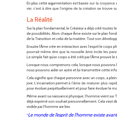
En plus cette argumentation est bas
ée sur la croyance 
vie; c’est à dire que l’origine de la création se trouve s
La Réalité
Sur la plan fondamental, le Créateur a déjà créé toutes
de possibilités. Alors chaque Âme existe sur le plan fon
de la Transition et celui de la matière. Tout son dévelo
Ensuite l’Âme crée en interaction avec l’esprit le corps p
pourrait même dire que la nouvelle âme incite les pare
Le simple fait qu’un corps a été créé par l’Âme prouve le 
Lorsque nous comprenons cela, lorsque nous pouvons le r
nous pouvons aider un autre et lui transmettre cette inform
Cela signifie que chaque personne avec un corps, a pleinem
joie. L’incarnation permet
à l’âme de maturer plus rapi
pour évoluer perpétuellement et pour faire évoluer le m
Même avant sa naissance physique, l’homme vient sur Terr
déjà exprimé son souhait personnellement. Cela veut dir
visible par l’homme aie lieu
Le monde de l’esprit de l’homme existe avant l’
“