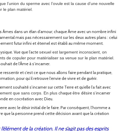
que l’union du sperme avec l’ovule est la cause d’une nouvelle
ur le plan matériel.
 les Âmes dans un élan d’amour; chaque Âme avec un nombre infini
damental mais pas nécessairement sur les deux autres plans : celui
ppement futur infini et éternel est établi au même moment.
hysique. Vue que l’acte se
xuel est largement inconscient, on
nts de copuler pour matérialiser sa venue sur le plan matériel.
souhait de l’Âme à s’incarner.
essentir et c’est ce que nous allons faire pendant la pratique,
ation, pour qu’il retrouve l’envie de vivre et de guérir.
ent souhaité s’incarner sur cette Terre et qu’elle l’a fait avec
haque
désire s’incarner
dement que sans corps. En plus c
ê
tre
onde en cocréation avec Dieu.
e avec le désir initial de le faire. Par conséquent, l’homme a
e que la personne prend cette décision avant que la création
élément de la création. Il ne s’agit pas des esprits