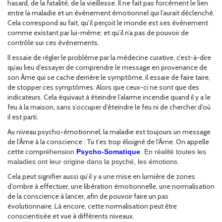
hasard, de la fatalité, de la vieillesse. Il ne fait pas forcément le lien
entre la maladie et un événement émotionnel qui l’aurait déclenché.
Cela correspond au fait, qu’il perçoit le monde est ses événement
comme existant par lui-même; et qu’il n’a pas de pouvoir de
contrôle sur ces événements.
Il essaie de régler le problème par la médecine curative, c’est-à-dire
qu’au lieu d’essayer de comprendre le message en provenance de
son Âme qui se cache derrière le symptôme, il essaie de faire taire,
de stopper ces symptômes. Alors que ceux-ci ne sont que des
indicateurs. Cela équivaut à éteindre l’alarme incendie quand il y a le
feu à la maison, sans s’occuper d’éteindre le feu ni de chercher d’où
il est parti.
Au niveau psycho-émotionnel, la maladie est toujours un message
de l’Âme à la conscience : Tu t’es trop éloigné de l’Âme. On appelle
cette compr
éhension
Psycho-Somatique
. En réalité toutes les
maladies ont leur origine dans la psyché, les émotions.
Cela peut signifier aussi qu’il y a une mise en lumière de zones
d’ombre à effectuer, une libération émotionnelle, une normalisation
de la conscience à lancer, afin de pouvoir faire un pas
évolutionnaire. Là encore, cette normalisation peut être
conscientisée et vue à différents niveaux.