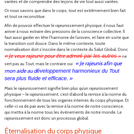
variées et de comprendre des leçons de vie tout aussi variées.
Or nous savons que dans le corps, tout est extrêmement bien fait
et tout se reconstitue.
Afin de pouvoir effectuer le rajeunissement physique, il nous faut
arriver à nous extraire des pressions de la conscience collective. Il
faut aussi garder en tête l’harmonie de l’univers, et faire en sorte que
la transition soit douce. Dans le même contexte, toute
normalisation doit s’inscrire dans le contexte du Salut Global. Donc
«
Je veux rajeunir pour
être
admir
é par les autres »
ne
« Je rajeunis afin que
sert pas au Tout; mais le contraire oui :
mon aide au d
éveloppement harmonieux du Tout
. »
sera plus fluide et efficace
Mais le rajeunissement signifie bien plus qu’un rajeunissement
physique – le rajeunissement, c’est d’abord la remise à la norme du
fonctionnement de tous les organes internes du corps physique. Et
celle-ci va de pair avec la remise à la norme de notre conscience,
qui mettra à la norme tous les événements de notre monde. Le
rajeunissement est donc un processus global.
Éternalisation du corps physique