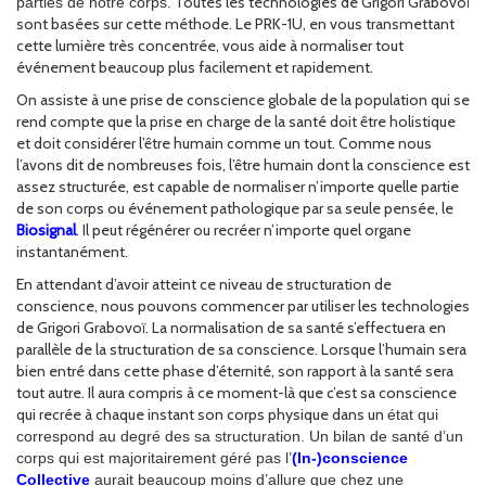
Toutes les technologies de Grigori Grabovoï
parties de notre corps.
sont basées sur cette méthode. Le PRK-1U, en vous transmettant
cette lumière très concentrée, vous aide à normaliser tout
événement beaucoup plus facilement et rapidement.
On assiste à une prise de conscience globale de la population qui se
rend compte que la prise en charge de la santé doit être holistique
et doit considérer l’être humain comme un tout. Comme nous
l’avons dit de nombreuses fois, l’être humain dont la conscience est
assez structurée, est capable de normaliser n’importe quelle partie
de son corps ou événement pathologique par sa seule pensée, le
Biosignal
. Il peut régénérer ou recréer n’importe quel organe
instantanément.
En attendant d’avoir atteint ce niveau de structuration de
conscience, nous pouvons commencer par utiliser les technologies
de Grigori Grabovoï. La normalisation de sa santé s’effectuera en
parallèle de la structuration de sa conscience. Lorsque l’humain sera
bien entré dans cette phase d’éternité, son rapport à la santé sera
tout autre. Il aura compris à ce moment-là que c’est sa conscience
qui recrée à chaque instant son corps physique dans un
état qui
correspond au degré des sa structuration. Un bilan de santé d’un
corps qui est majoritairement géré pas l’
(In-)conscience
Collective
aurait beaucoup moins d’allure que chez une