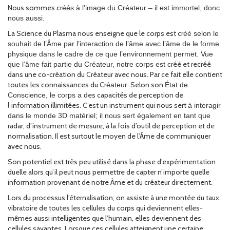
Nous sommes cr
éés à l’image du Créateur – il est immortel, donc
nous aussi.
La Science du Plasma nous enseigne que le corps est cr
éé selon le
souhait de l’Âme par l’interaction de l’âme avec l’âme de le forme
physique dans
le cadre de ce que l’environnement permet. Vue
réé et recréé
que l’âme fait partie du Créateur, notre corps est c
dans une co-création du Créateur avec nous. Par ce fait elle contient
toutes les connaissances du Cr
. Selon son
éateur
État de
es capacités de perception de
Conscience, le corps a d
l’information illimitées. C’est un instrument qui nous sert
à interagir
dans le monde 3D matériel; il nous sert également en tant que
radar, d’instrument de mesure, à la fois d’outil de perception et de
normalisation. Il est surtout le moyen de l’Âme de communiquer
avec nous.
Son potentiel est très peu utilisé dans la phase d’expérimentation
duelle alors qu’il peut nous permettre de capter n’importe quelle
information provenant de notre Âme et du créateur directement.
Lors du processus l’éternalisation, on assiste à une montée du taux
vibratoire de toutes les cellules du corps qui deviennent elles-
mêmes aussi intelligentes que l’humain, elles deviennent des
cellules savantes. Lorsque ces cellules atteignent une certaine